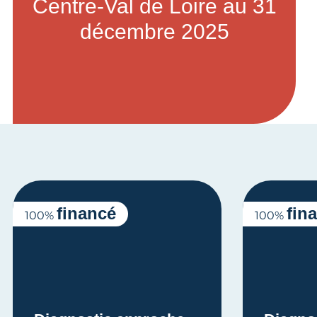
Centre-Val de Loire au 31
décembre 2025
financé
fin
100%
100%