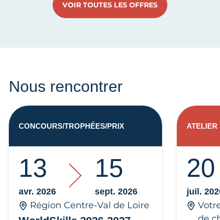
VOIR TOUTES LES OFFRES
Nous rencontrer
CONCOURS/TROPHÉES/PRIX
ATELIER
13
15
20
avr. 2026
sept. 2026
juil. 20
Région Centre-Val de Loire
Votr
de c