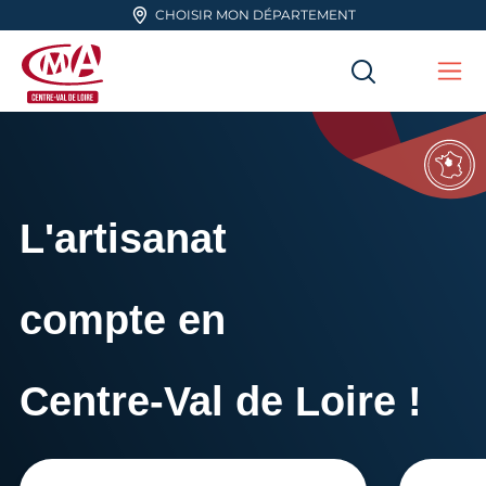
Aller en haut de page
CHOISIR MON DÉPARTEMENT
RECHERC
Me
CMA Centre-Val de Loire
L'artisanat
compte en
Centre-Val de Loire !