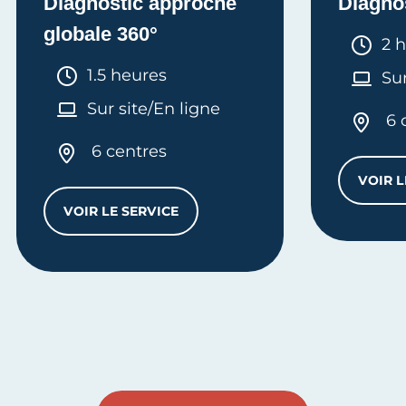
Diagnostic approche
Diagno
globale 360°
Dur
2 
Durée :
1.5 heures
Sur
Sur site/En ligne
6 
6 centres
VOIR L
VOIR LE SERVICE
DIAGNOSTIC APPROCHE GLOBALE 360°