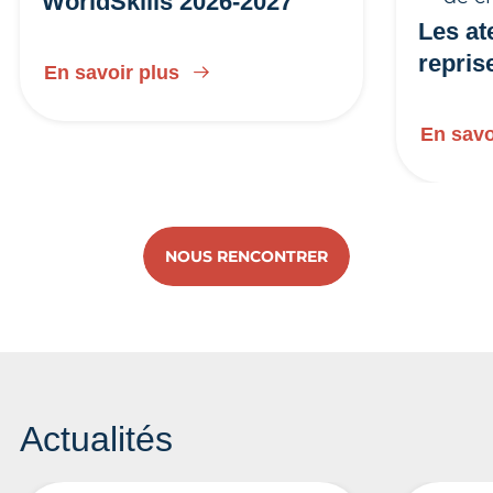
WorldSkills 2026-2027
Les at
repris
En savoir plus
En savo
NOUS RENCONTRER
Actualités