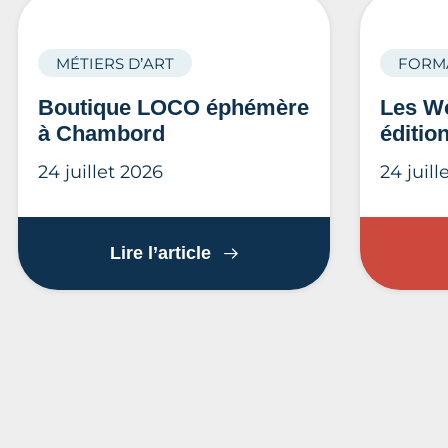
MÉTIERS D’ART
FORM
Boutique LOCO éphémère
Les Wo
à Chambord
éditio
24 juillet 2026
24 juill
Boutique LOCO éphémère 
Lire l’article