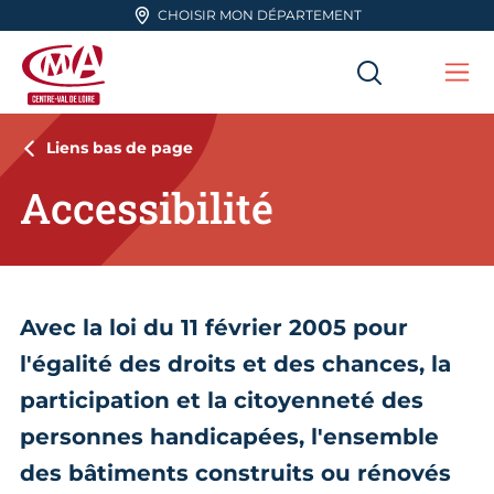
Aller en haut de page
CHOISIR MON DÉPARTEMENT
RECHERC
Me
CMA Centre-Val de Loire
Liens bas de page
Accessibilité
Avec la loi du 11 février 2005 pour
l'égalité des droits et des chances, la
participation et la citoyenneté des
personnes handicapées, l'ensemble
des bâtiments construits ou rénovés