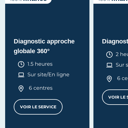
Diagnostic approche
Diagnos
globale 360°
Duré
2 he
Durée :
1.5 heures
Sur 
Sur site/En ligne
6 ce
6 centres
VOIR LE 
VOIR LE SERVICE
DIAGNOSTIC APPROCHE GLOBALE 360°