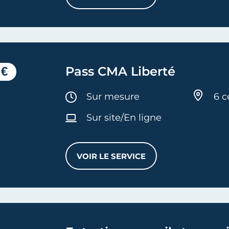
 €
Pass CMA Liberté
Durée :
Sur mesure
6 c
Sur site/En ligne
VOIR LE SERVICE
PASS CMA LIBERTÉ