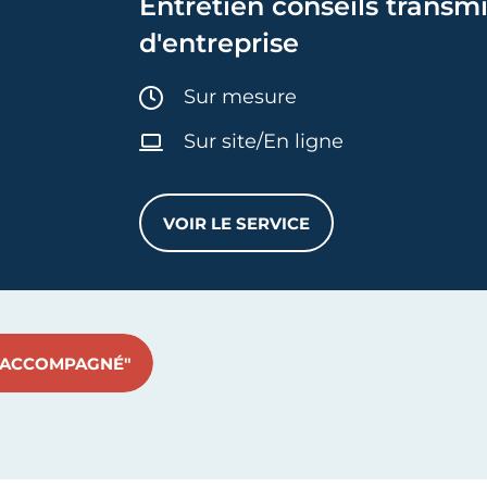
Entretien conseils transm
d'entreprise
Durée :
Sur mesure
Sur site/En ligne
VOIR LE SERVICE
ENTRETIEN CONSEILS TRANS
E ACCOMPAGNÉ"