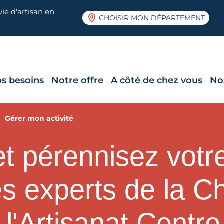
ie d’artisan en
CHOISIR MON DÉPARTEMENT
s besoins
Notre offre
A côté de chez vous
No
Gérer mon activité
 pérennisez votre
les experts de la 
 l'Artisanat Centre