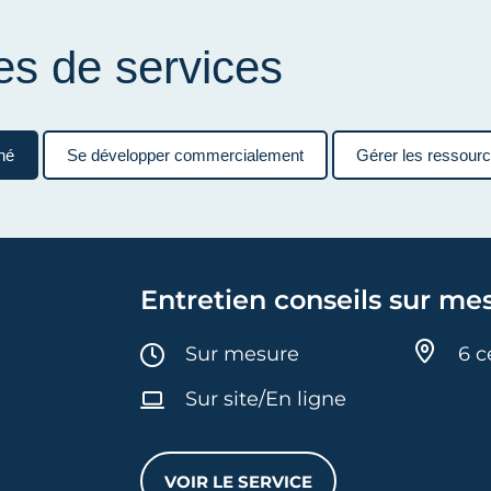
es de services
né
Se développer commercialement
Gérer les ressour
Entretien conseils sur me
Durée :
Sur mesure
6 c
Sur site/En ligne
VOIR LE SERVICE
ENTRETIEN CONSEILS SUR M