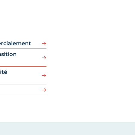
rcialement
sition
ité