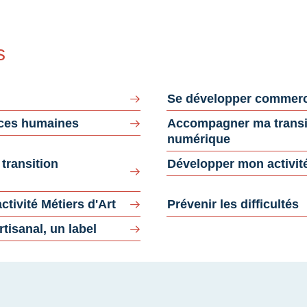
s
Se développer commerc
rces humaines
Accompagner ma transi
numérique
ransition
Développer mon activité
tivité Métiers d'Art
Prévenir les difficultés
rtisanal, un label