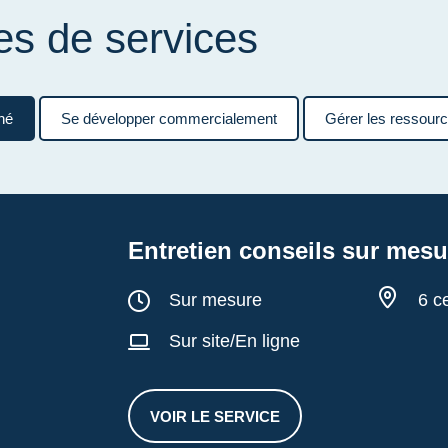
es de services
né
Se développer commercialement
Gérer les ressour
Entretien conseils sur mesu
Durée :
Sur mesure
6 c
Sur site/En ligne
VOIR LE SERVICE
ENTRETIEN CONSEILS SUR ME