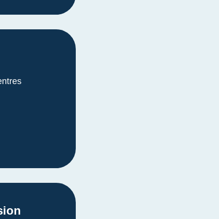
entres
sion