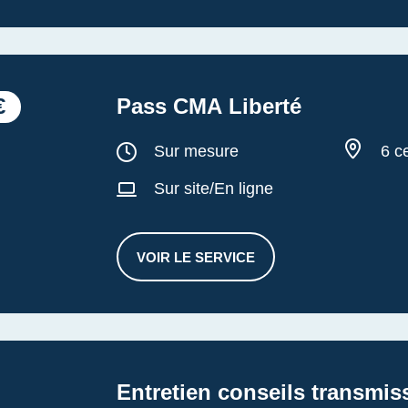
€
Pass CMA Liberté
Durée :
Sur mesure
6 c
Sur site/En ligne
VOIR LE SERVICE
PASS CMA LIBERTÉ
Entretien conseils transmis