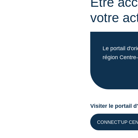
Etre ac
votre act
Le portail d'or
région Centre-
Visiter le portail
CONNECT'UP CEN