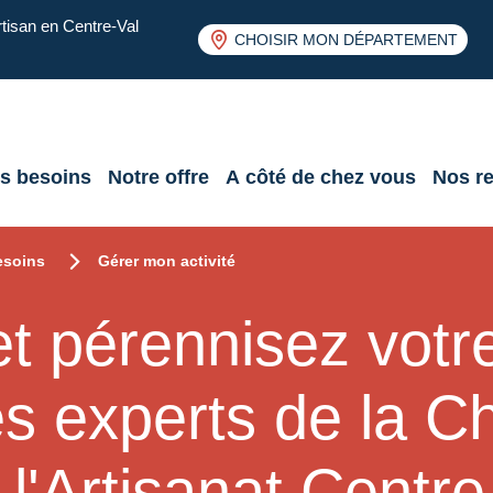
rtisan en Centre-Val
CHOISIR MON DÉPARTEMENT
s besoins
Notre offre
A côté de chez vous
Nos r
esoins
Gérer mon activité
 pérennisez votre
les experts de la 
 l'Artisanat Centre