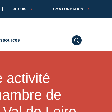
JE SUIS
CMA FORMATION
essources
RECHERCHER
 activité
Chambre de
-Val de Loire