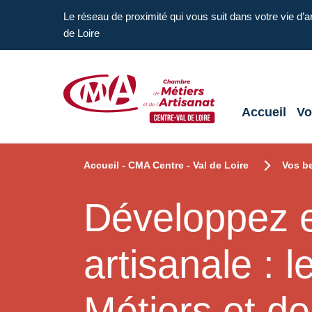
Aller en haut de page
Le réseau de proximité qui vous suit dans votre vie d’a
de Loire
Accueil
Vo
CMA Centre-Val de Loire
Accueil - CMA Centre - Val de Loire
Vos b
Développez et
artisanale : 
Métiers et de