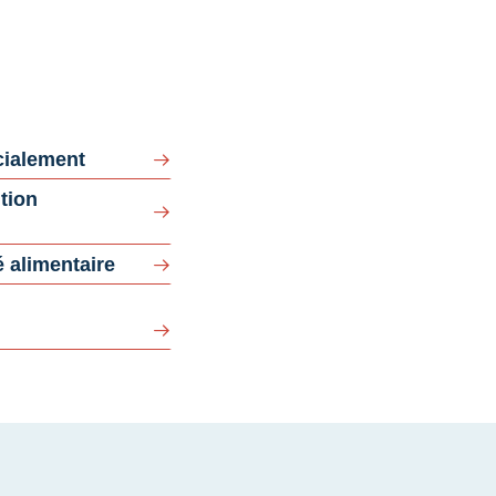
ialement
tion
 alimentaire