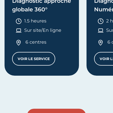
Diagnostic approche
Diagno
globale 360°
Numér
Durée :
Dur
1.5 heures
2 
Sur site/En ligne
Sur
6 centres
6 
VOIR LE SERVICE
VOIR L
DIAGNOSTIC APPROCHE GLOBALE 360°