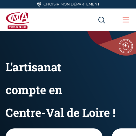
Aller en haut de page
CHOISIR MON DÉPARTEMENT
RECHERC
Me
CMA Centre-Val de Loire
L'artisanat
compte en
Centre-Val de Loire !