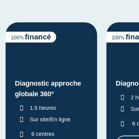
financé
fin
100%
100%
Diagnostic approche
Diagno
globale 360°
Dur
2 h
Durée :
1.5 heures
Sur
Sur site/En ligne
6 
6 centres