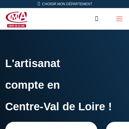
Aller en haut de page
CHOISIR MON DÉPARTEMENT
RECHERC
Men
CMA Centre-Val de Loire
L'artisanat
compte en
Centre-Val de Loire !