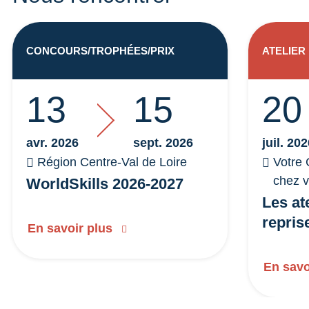
CONCOURS/TROPHÉES/PRIX
ATELIER
13
15
20
avr. 2026
sept. 2026
juil. 20
Région Centre-Val de Loire
Votre 
chez 
WorldSkills 2026-2027
Les at
repris
En savoir plus
En savo