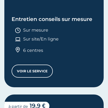
Entretien conseils sur mesure
Durée :
Sur mesure
Sur site/En ligne
6 centres
VOIR LE SERVICE
ENTRETIEN CONSEILS SUR MESURE
19.9 €
à partir de