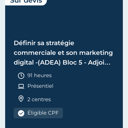
Sur devis
Définir sa stratégie
commerciale et son marketing
digital -(ADEA) Bloc 5 - Adjoint
de Dirigeant d'Entreprise
Durée :
91 heures
Artisanale
Présentiel
2 centres
Éligible CPF