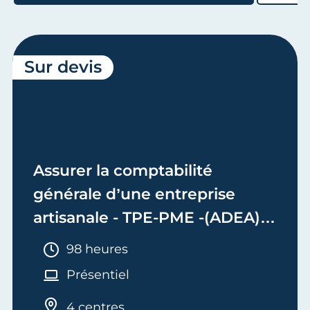
Sur devis
Assurer la comptabilité
générale d’une entreprise
artisanale - TPE-PME -(ADEA)
Bloc 2 - Adjoint de Dirigeant
Durée :
98 heures
d'Entreprise Artisanale
Présentiel
4 centres