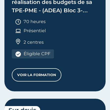
réalisation des budgets de sa
TPE-PME - (ADEA) Bloc 3-
Adjoint de Dirigeant
Durée :
70 heures
d'Entreprise Artisanale
Présentiel
2 centres
Éligible CPF
VOIR LA FORMATION
ASSURER LA RENTABILITÉ ET LA RÉALIS