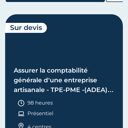
Sur devis
Assurer la comptabilité
générale d’une entreprise
artisanale - TPE-PME -(ADEA)
Bloc 2 - Adjoint de Dirigeant
Durée :
98 heures
d'Entreprise Artisanale
Présentiel
4 centres