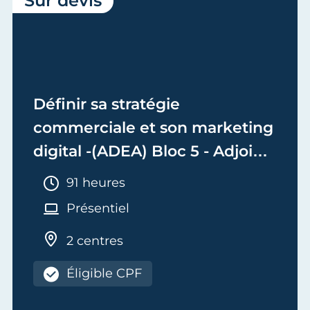
Sur devis
Définir sa stratégie
commerciale et son marketing
digital -(ADEA) Bloc 5 - Adjoint
de Dirigeant d'Entreprise
Durée :
91 heures
Artisanale
Présentiel
2 centres
Éligible CPF