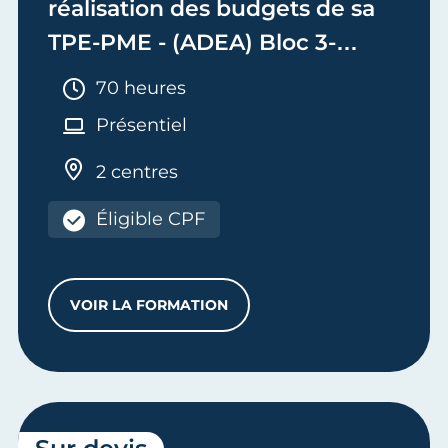
réalisation des budgets de sa
TPE-PME - (ADEA) Bloc 3-
Adjoint de Dirigeant
Durée :
70 heures
d'Entreprise Artisanale
Présentiel
2 centres
Éligible CPF
VOIR LA FORMATION
ASSURER LA RENTABILITÉ ET LA RÉALIS